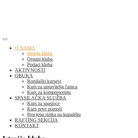
Skip
to
content
O NAMA
Istorija kluba
Organi kluba
Podaci kluba
AKTIVNOSTI
OBUKA
Ronilački kursevi
Kurs za upravitelja čamca
Kurs za kompresoristu
SPASILAČKA SLUŽBA
Kurs za spasioce
Kurs prve pomoći
Procjena rizika na kupalištu
RAFTING SEKCIJA
KONTAKT