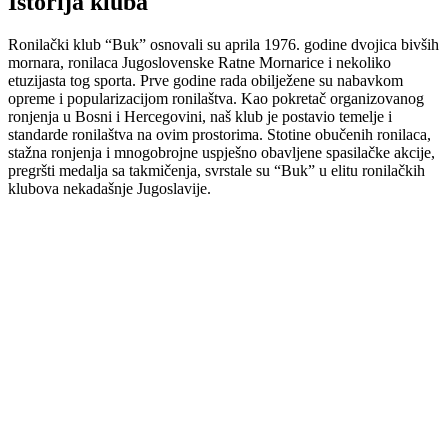
Istorija kluba
Ronilački klub “Buk” osnovali su aprila 1976. godine dvojica bivših
mornara, ronilaca Jugoslovenske Ratne Mornarice i nekoliko
etuzijasta tog sporta. Prve godine rada obilježene su nabavkom
opreme i popularizacijom ronilaštva. Kao pokretač organizovanog
ronjenja u Bosni i Hercegovini, naš klub je postavio temelje i
standarde ronilaštva na ovim prostorima. Stotine obučenih ronilaca,
stažna ronjenja i mnogobrojne uspješno obavljene spasilačke akcije,
pregršti medalja sa takmičenja, svrstale su “Buk” u elitu ronilačkih
klubova nekadašnje Jugoslavije.